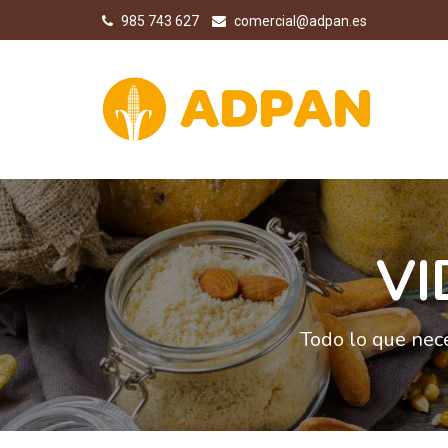
985 743 627
comercial@adpan.es
VI