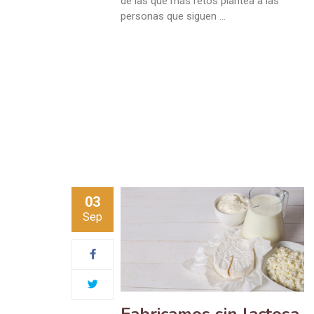
de las que más retos plantea a las
personas que siguen …
03
Sep
Fabricamos sin lactosa