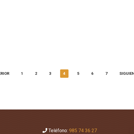
RIOR
1
2
3
4
5
6
7
SIGUIE
Teléfono:
985 74 36 27