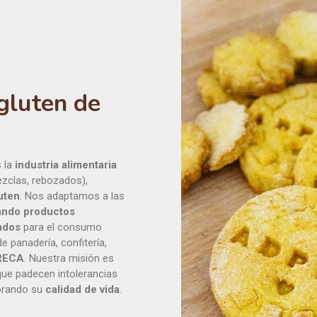
gluten de
 la
industria alimentaria
mezclas, rebozados),
uten
. Nos adaptamos a las
ando productos
ados
para el consumo
 panadería, confitería,
RECA
. Nuestra misión es
que padecen intolerancias
jorando su
calidad de vida
.