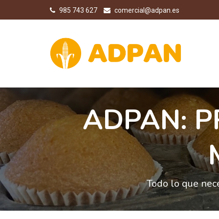
985 743 627
comercial@adpan.es
ADPAN: P