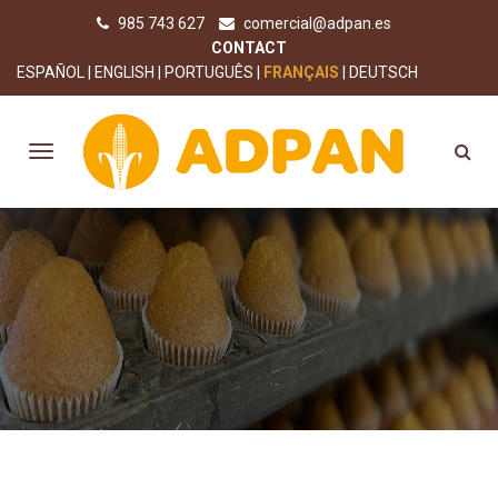
985 743 627
comercial@adpan.es
CONTACT
ESPAÑOL
ENGLISH
PORTUGUÊS
FRANÇAIS
DEUTSCH
DÉCOUVREZ ADPAN SANS
GLUTEN: À PROPOS DE NOUS