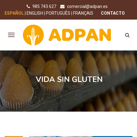
985 743 627
comercial@adpan.es
ESPAÑOL
ENGLISH
PORTUGUÊS
FRANÇAIS
CONTACTO
VIDA SIN GLUTEN