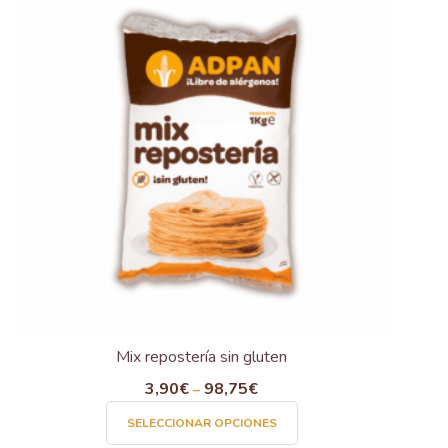
Mix repostería sin gluten
3,90
€
98,75
€
–
Este
SELECCIONAR OPCIONES
producto