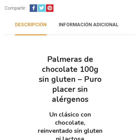
sin
Compartir:
gluten
100g
DESCRIPCIÓN
INFORMACIÓN ADICIONAL
cantidad
Palmeras de
chocolate 100g
sin gluten – Puro
placer sin
alérgenos
Un clásico con
chocolate,
reinventado sin gluten
ni lactosa