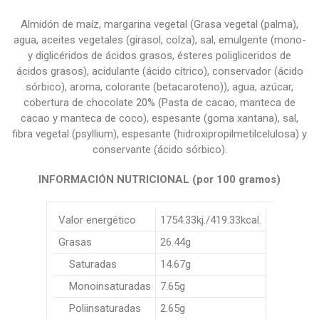
Almidón de maíz, margarina vegetal (Grasa vegetal (palma),
agua, aceites vegetales (girasol, colza), sal, emulgente (mono-
y diglicéridos de ácidos grasos, ésteres poligliceridos de
ácidos grasos), acidulante (ácido cítrico), conservador (ácido
sórbico), aroma, colorante (betacaroteno)), agua, azúcar,
cobertura de chocolate 20% (Pasta de cacao, manteca de
cacao y manteca de coco), espesante (goma xantana), sal,
fibra vegetal (psyllium), espesante (hidroxipropilmetilcelulosa) y
conservante (ácido sórbico).
INFORMACIÓN NUTRICIONAL (por 100 gramos)
Valor energético
1754.33kj./419.33kcal.
Grasas
26.44g
Saturadas
14.67g
Monoinsaturadas
7.65g
Poliinsaturadas
2.65g