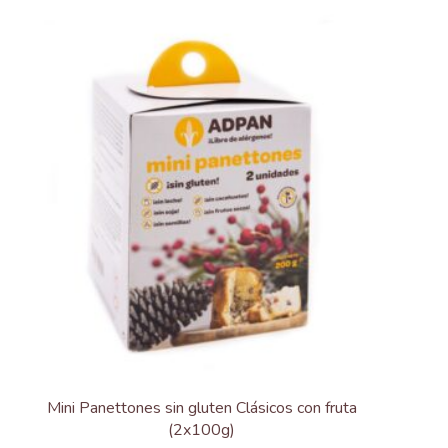
tiene
múltiples
variantes.
Las
opciones
se
pueden
elegir
en
la
página
de
producto
Mini Panettones sin gluten Clásicos con fruta
(2x100g)