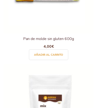
de
producto
Pan de molde sin gluten 600g
4,00
€
AÑADIR AL CARRITO