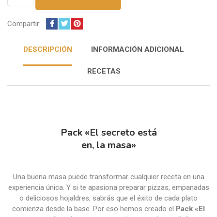
"El
secreto
está
Compartir:
en
la
DESCRIPCIÓN
INFORMACIÓN ADICIONAL
masa"
cantidad
RECETAS
Pack «El secreto está
en, la masa»
Una buena masa puede transformar cualquier receta en una
experiencia única. Y si te apasiona preparar pizzas, empanadas
o deliciosos hojaldres, sabrás que el éxito de cada plato
comienza desde la base. Por eso hemos creado el
Pack «El