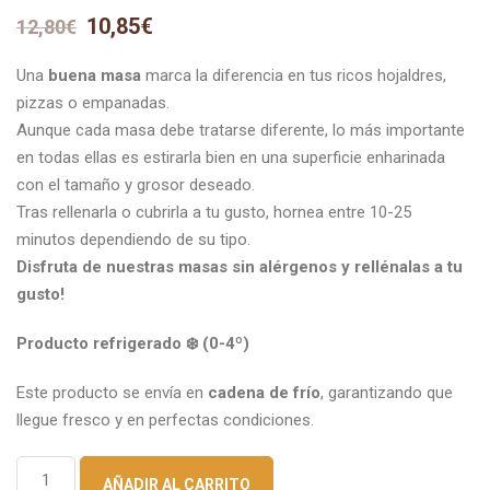
10,85
€
12,80
€
El
El
precio
precio
original
actual
Una
buena masa
marca la diferencia en tus ricos hojaldres,
era:
es:
pizzas o empanadas.
12,80€.
10,85€.
Aunque cada masa debe tratarse diferente, lo más importante
en todas ellas es estirarla bien en una superficie enharinada
con el tamaño y grosor deseado.
Tras rellenarla o cubrirla a tu gusto, hornea entre 10-25
minutos dependiendo de su tipo.
Disfruta de nuestras masas sin alérgenos y rellénalas a tu
gusto!
Producto refrigerado ❄️ (0-4º)
Este producto se envía en
cadena de frío
, garantizando que
llegue fresco y en perfectas condiciones.
Pack
AÑADIR AL CARRITO