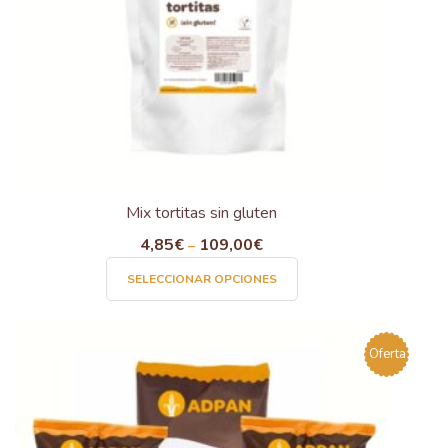
Mix tortitas sin gluten
4,85
€
109,00
€
–
Este
SELECCIONAR OPCIONES
producto
tiene
múltiples
Oferta
variantes.
Las
opciones
se