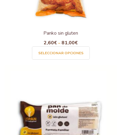
Panko sin gluten
2,60
€
81,00
€
–
Este
SELECCIONAR OPCIONES
producto
tiene
múltiples
variantes.
Las
opciones
se
pueden
elegir
en
la
página