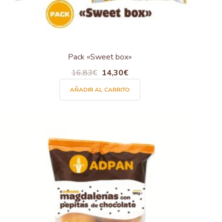
Pack «Sweet box»
16,83
€
El
14,30
€
El
precio
precio
AÑADIR AL CARRITO
original
actual
era:
es:
16,83€.
14,30€.