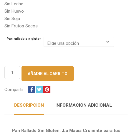
Sin Leche
Sin Huevo
Sin Soja
Sin Frutos Secos
Pan rallado sin gluten
Pan
AÑADIR AL CARRITO
rallado
Sin
Gluten
Compartir:
cantidad
DESCRIPCIÓN
INFORMACIÓN ADICIONAL
Pan Rallado Sin Gluten: ¡La Magia Crujiente para tus