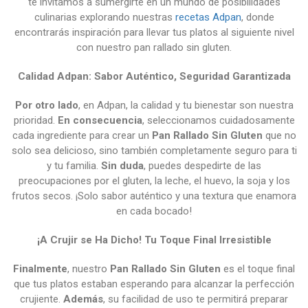
te invitamos a sumergirte en un mundo de posibilidades
culinarias explorando nuestras
recetas Adpan
, donde
encontrarás inspiración para llevar tus platos al siguiente nivel
con nuestro pan rallado sin gluten.
Calidad Adpan: Sabor Auténtico, Seguridad Garantizada
Por otro lado
, en Adpan, la calidad y tu bienestar son nuestra
prioridad.
En consecuencia
, seleccionamos cuidadosamente
cada ingrediente para crear un
Pan Rallado Sin Gluten
que no
solo sea delicioso, sino también completamente seguro para ti
y tu familia.
Sin duda
, puedes despedirte de las
preocupaciones por el gluten, la leche, el huevo, la soja y los
frutos secos. ¡Solo sabor auténtico y una textura que enamora
en cada bocado!
¡A Crujir se Ha Dicho! Tu Toque Final Irresistible
Finalmente
, nuestro
Pan Rallado Sin Gluten
es el toque final
que tus platos estaban esperando para alcanzar la perfección
crujiente.
Además
, su facilidad de uso te permitirá preparar