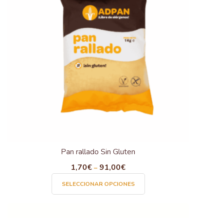
Pan rallado Sin Gluten
1,70
€
91,00
€
–
Este
SELECCIONAR OPCIONES
producto
tiene
múltiples