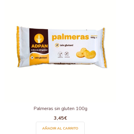
variantes.
Las
opciones
se
pueden
elegir
en
la
página
de
producto
Palmeras sin gluten 100g
3,45
€
AÑADIR AL CARRITO