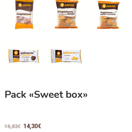
Pack «Sweet box»
14,30
€
16,83
€
El
El