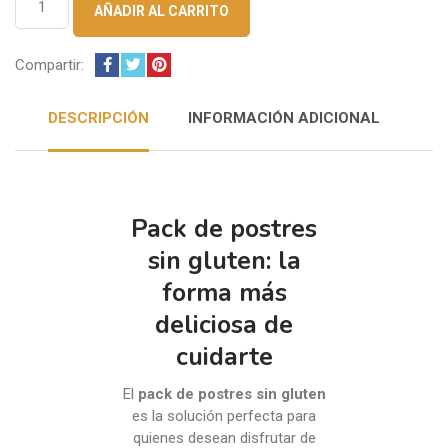
AÑADIR AL CARRITO
"Sweet
box"
cantidad
Compartir:
DESCRIPCIÓN
INFORMACIÓN ADICIONAL
Pack de postres
sin gluten: la
forma más
deliciosa de
cuidarte
El
pack de postres sin gluten
es la solución perfecta para
quienes desean disfrutar de