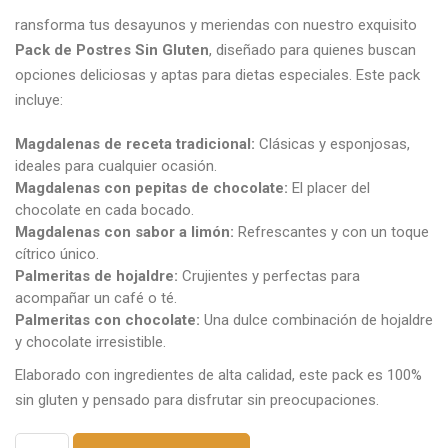
precio
precio
original
actual
ransforma tus desayunos y meriendas con nuestro exquisito
era:
es:
Pack de Postres Sin Gluten
, diseñado para quienes buscan
16,83€.
14,30€.
opciones deliciosas y aptas para dietas especiales. Este pack
incluye:
Magdalenas de receta tradicional:
Clásicas y esponjosas,
ideales para cualquier ocasión.
Magdalenas con pepitas de chocolate:
El placer del
chocolate en cada bocado.
Magdalenas con sabor a limón:
Refrescantes y con un toque
cítrico único.
Palmeritas de hojaldre:
Crujientes y perfectas para
acompañar un café o té.
Palmeritas con chocolate:
Una dulce combinación de hojaldre
y chocolate irresistible.
Elaborado con ingredientes de alta calidad, este pack es 100%
sin gluten y pensado para disfrutar sin preocupaciones.
Pack