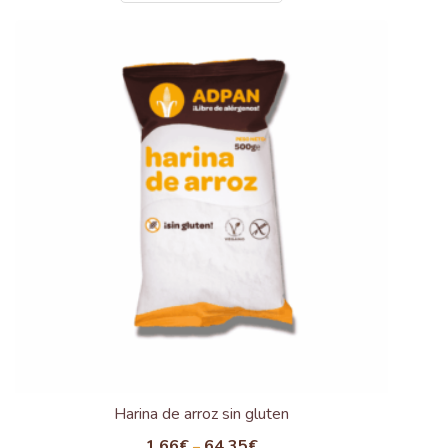
Harina de arroz sin gluten
1,66
€
64,35
€
–