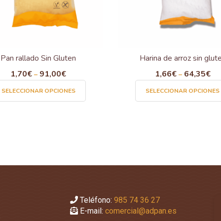
Pan rallado Sin Gluten
Harina de arroz sin glut
1,70
€
91,00
€
1,66
€
64,35
€
–
–
Este
SELECCIONAR OPCIONES
SELECCIONAR OPCIONES
producto
tiene
múltiples
variantes.
Las
opciones
se
pueden
elegir
en
Teléfono:
985 74 36 27
la
E-mail:
comercial@adpan.es
s
página