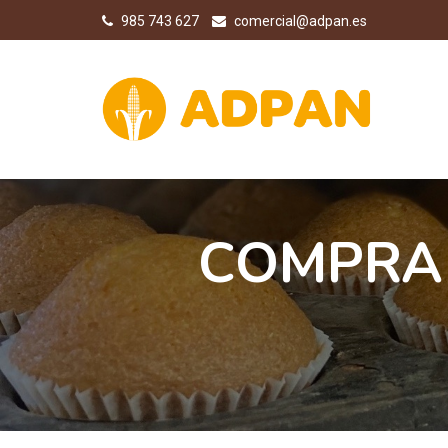
985 743 627
comercial@adpan.es
COMPRA 