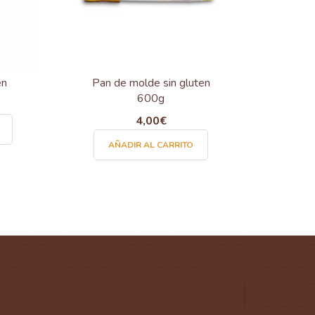
en
Pan de molde sin gluten
600g
4,00
€
Este
producto
AÑADIR AL CARRITO
tiene
múltiples
variantes.
Las
opciones
se
pueden
elegir
en
la
página