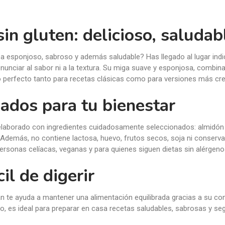
n gluten: delicioso, saludab
 esponjoso, sabroso y además saludable? Has llegado al lugar ind
nciar al sabor ni a la textura. Su miga suave y esponjosa, combinad
erfecto tanto para recetas clásicas como para versiones más cre
nados para tu bienestar
laborado con ingredientes cuidadosamente seleccionados: almidón de 
 Además, no contiene lactosa, huevo, frutos secos, soja ni conservant
ersonas celíacas, veganas y para quienes siguen dietas sin alérgeno
il de digerir
pan te ayuda a mantener una alimentación equilibrada gracias a su con
o, es ideal para preparar en casa recetas saludables, sabrosas y seg