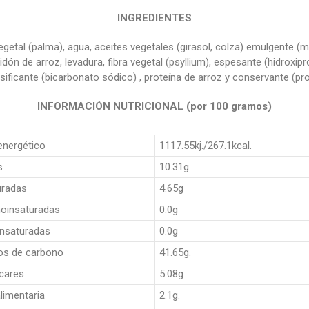
INGREDIENTES
getal (palma), agua, aceites vegetales (girasol, colza) emulgente (mo
lmidón de arroz, levadura, fibra vegetal (psyllium), espesante (hidroxipr
sificante (bicarbonato sódico) , proteína de arroz y conservante (pr
INFORMACIÓN NUTRICIONAL (por 100 gramos)
energético
1117.55kj./267.1kcal.
s
10.31g
uradas
4.65g
oinsaturadas
0.0g
insaturadas
0.0g
os de carbono
41.65g.
cares
5.08g
alimentaria
2.1g.