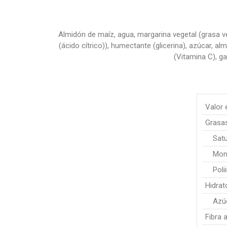
Almidón de maíz, agua, margarina vegetal (grasa ve
(ácido cítrico)), humectante (glicerina), azúcar, a
(Vitamina C), ga
Valor 
Grasa
Sat
Mon
Poli
Hidrat
Azú
Fibra 