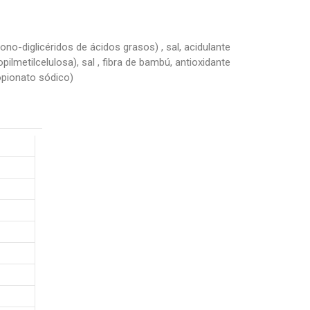
no-diglicéridos de ácidos grasos) , sal, acidulante
opilmetilcelulosa), sal , fibra de bambú, antioxidante
opionato sódico)