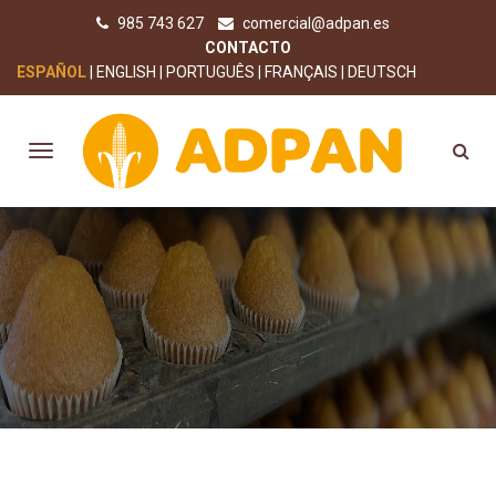
985 743 627
comercial@adpan.es
CONTACTO
ESPAÑOL
ENGLISH
PORTUGUÊS
FRANÇAIS
DEUTSCH
ESPONJOSO