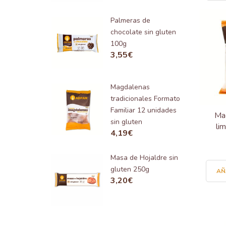
Palmeras de
chocolate sin gluten
100g
3,55
€
Magdalenas
tradicionales Formato
Familiar 12 unidades
Ma
sin gluten
li
4,19
€
Masa de Hojaldre sin
gluten 250g
AÑ
3,20
€