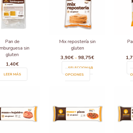
Pan de
Mix repostería sin
Pa
mburguesa sin
gluten
gluten
3,90
€
98,75
€
1,
–
1,40
€
SELECCIONAR
Este
LEER MÁS
OPCIONES
O
producto
tiene
múltiples
variantes.
Las
opciones
se
pueden
elegir