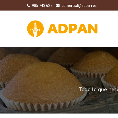
985 743 627
comercial@adpan.es