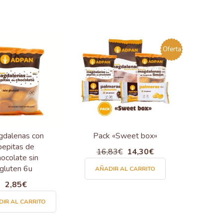
Oferta
dalenas con
Pack «Sweet box»
pepitas de
16,83
€
El
14,30
€
El
hocolate sin
precio
precio
gluten 6u
AÑADIR AL CARRITO
original
actual
2,85
€
era:
es:
16,83€.
14,30€.
IR AL CARRITO