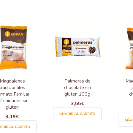
Magdalenas
Palmeras de
Mag
tradicionales
chocolate sin
rmato Familiar
gluten 100g
c
2 unidades sin
3,55
€
gluten
AÑADIR AL CARRITO
4,19
€
AÑAD
ADIR AL CARRITO