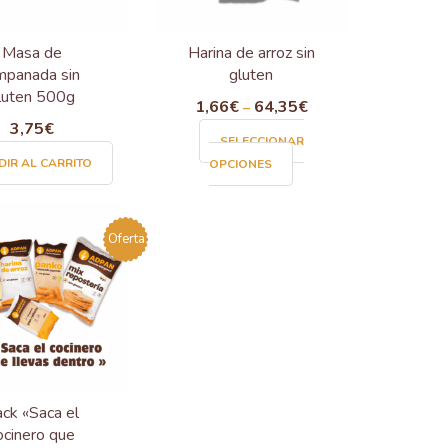
en
la
Masa de
Harina de arroz sin
página
panada sin
gluten
de
luten 500g
1,66
€
64,35
€
–
producto
3,75
€
SELECCIONAR
Este
IR AL CARRITO
OPCIONES
producto
tiene
múltiples
Oferta
variantes.
Las
opciones
se
pueden
elegir
en
la
ck «Saca el
página
ocinero que
de