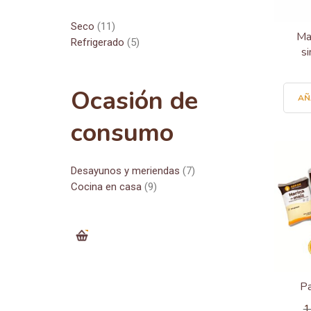
Seco
(11)
Ma
Refrigerado
(5)
s
Ocasión de
AÑ
consumo
Desayunos y meriendas
(7)
Cocina en casa
(9)
0
Pa
1