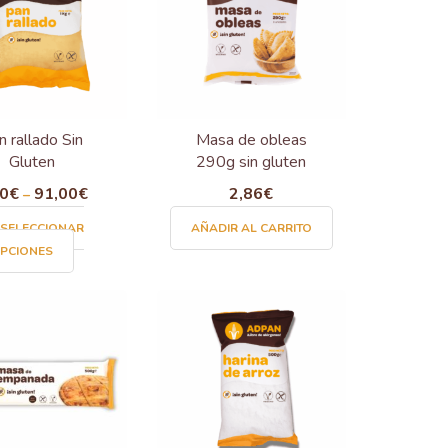
n rallado Sin
Masa de obleas
Gluten
290g sin gluten
70
€
91,00
€
2,86
€
–
SELECCIONAR
AÑADIR AL CARRITO
Este
PCIONES
producto
tiene
múltiples
variantes.
Las
opciones
se
pueden
elegir