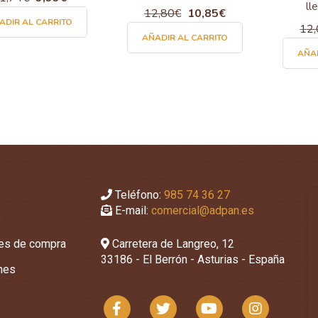
ll
precio
precio
12,80
€
El
10,85
€
El
ADIR AL CARRITO
original
actual
precio
precio
12
AÑADIR AL CARRITO
era:
es:
original
actual
AÑAD
11,74€.
9,99€.
era:
es:
12,80€.
10,85€.
Teléfono:
985 74 36 27
E-mail:
comercial@adpan.es
s
nes de compra
Carretera de Langreo, 12
33186 - El Berrón - Asturias - España
ones