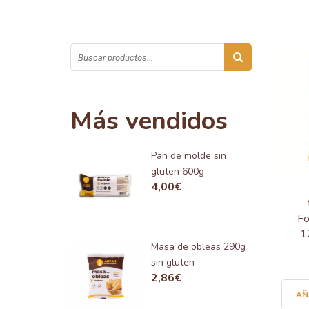
Más vendidos
Pan de molde sin
gluten 600g
4,00
€
Fo
1
Masa de obleas 290g
sin gluten
2,86
€
AÑ