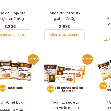
en
la
sa de Hojaldre
Masa de Pizza sin
página
in gluten 250g
gluten 250g
Em
de
g
3,20
€
2,98
€
producto
ADIR AL CARRITO
AÑADIR AL CARRITO
AÑAD
Oferta
Oferta
ck «Chef box»
Pack «El secreto
Pa
está en la masa»
c
1,74
€
El
9,99
€
El