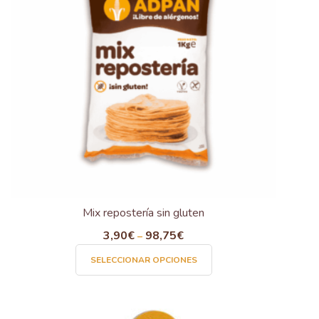
Mix repostería sin gluten
3,90
€
98,75
€
–
Este
SELECCIONAR OPCIONES
producto
tiene
múltiples