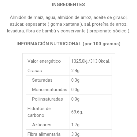
INGREDIENTES
Almidón de maíz, agua, almidón de arroz, aceite de girasol,
azúcar, espesante ( goma xantana ), sal, proteína de arroz,
levadura, fibra de bambú y conservante ( propionato sódico ).
INFORMACIÓN NUTRICIONAL (por 100 gramos)
Valor energético
1325.0kj./313.0kcal.
Grasas
2.4g
Saturadas
0.3g
Monoinsaturadas
0.0g
Poliinsaturadas
0.0g
Hidratos de
69.6g.
carbono
Azúcares
1.7g
Fibra alimentaria
3.3g.