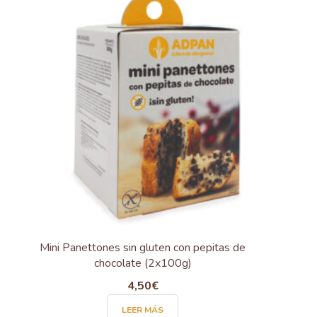
variantes.
Las
opciones
se
pueden
elegir
en
la
página
de
producto
Mini Panettones sin gluten con pepitas de
chocolate (2x100g)
4,50
€
LEER MÁS