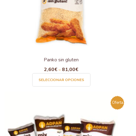
Panko sin gluten
2,60
€
81,00
€
–
Este
SELECCIONAR OPCIONES
producto
tiene
múltiples
Oferta
variantes.
Las
opciones
se
pueden