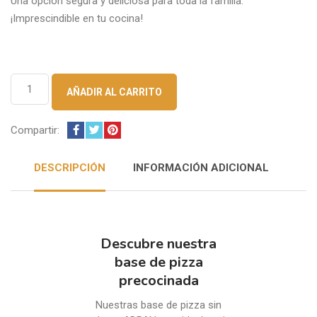
Una opción segura y deliciosa para toda la familia.
¡Imprescindible en tu cocina!
Base
AÑADIR AL CARRITO
de
pizza
sin
Compartir:
gluten
-
DESCRIPCIÓN
INFORMACIÓN ADICIONAL
ADPAN
cantidad
Descubre nuestra
base de pizza
precocinada
Nuestras base de pizza sin