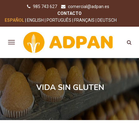
985 743 627
comercial@adpan.es
CONTACTO
ESPAÑOL
ENGLISH
PORTUGUÊS
FRANÇAIS
DEUTSCH
VIDA SIN GLUTEN