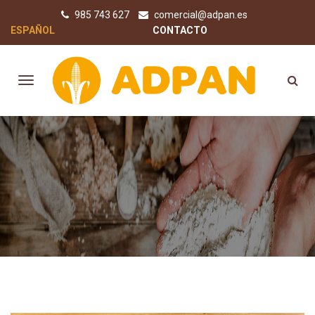
985 743 627
comercial@adpan.es
ESPAÑOL
CONTACTO