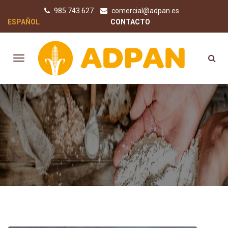
985 743 627
comercial@adpan.es
ESPAÑOL
CONTACTO