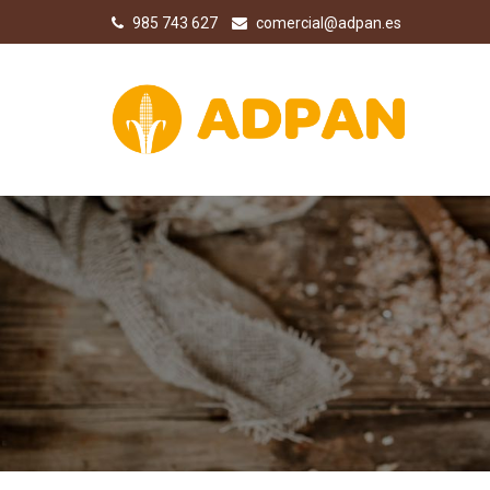
985 743 627
comercial@adpan.es