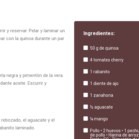
ir y reservar. Pelar y laminar un
Ingredientes:
tear con la quinoa durante un par
50 g de quinoa
4 tomates cherry
1 rabanito
nta negra y pimentón de la vera.
dante aceite. Escurrir y
1 diente de ajo
1 zanahoria
½ aguacate
¼ mango
 rebozado, el aguacate y el
abanito laminado.
Pollo • 2 huevos • 1 pech
de pollo • Harina de arroz