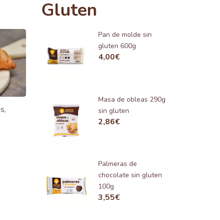
Gluten
Pan de molde sin
gluten 600g
4,00
€
Masa de obleas 290g
s,
sin gluten
2,86
€
Palmeras de
chocolate sin gluten
100g
3,55
€