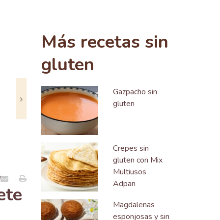
Siguiente
Más recetas sin
gluten
Gazpacho sin
gluten
Crepes sin
gluten con Mix
,
Multiusos
Adpan
ete
Magdalenas
esponjosas y sin