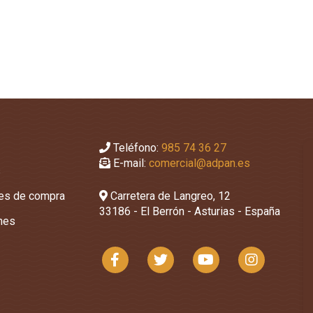
Teléfono:
985 74 36 27
E-mail:
comercial@adpan.es
s
nes de compra
Carretera de Langreo, 12
33186 - El Berrón - Asturias - España
ones