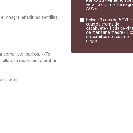
Panko SG • Pimentón de 
vera • Sal, pimienta negra
AOVE
l vinagre, añadir las semillas
Salsa • 3 cdas de AOVE •
cdas de crema de
cacahuete • 1 cda de vin
de manzana madre • 1 c
de semillas de sésamo
negro
a comer con palillos: «¿Te
sin ellos, te recomiendo probar
in gluten.