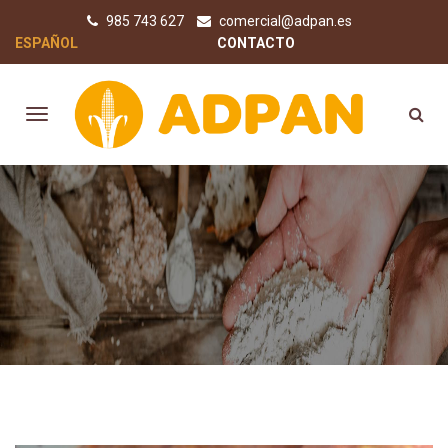
985 743 627
comercial@adpan.es
ESPAÑOL
CONTACTO