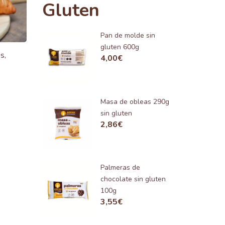
Gluten
Pan de molde sin
gluten 600g
s,
4,00
€
Masa de obleas 290g
sin gluten
2,86
€
Palmeras de
chocolate sin gluten
100g
3,55
€