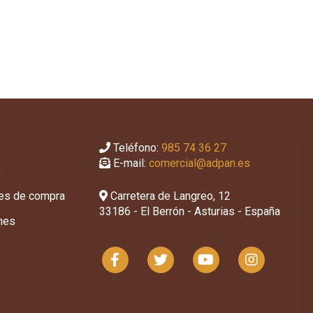
Teléfono:
985 74 36 27
E-mail:
comercial@adpan.es
s
nes de compra
Carretera de Langreo, 12
33186 - El Berrón - Asturias - España
ones