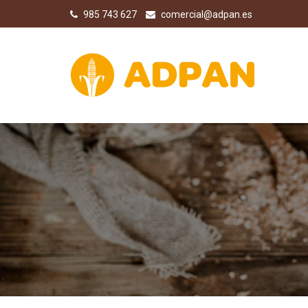
985 743 627
comercial@adpan.es