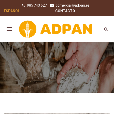
985 743 627
comercial@adpan.es
ESPAÑOL
CONTACTO