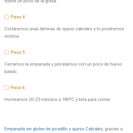
Paso 4
Cortaremos unas láminas de queso cabrales y lo pondremos
encima.
Paso 5
Cerramos la empanada y pincelamos con un poco de huevo
batido.
Paso 6
Horneamos 20-25 minutos a 180ºC y lista para comer.
Empanada sin gluten de picadillo y queso Cabrales
, gracias a
nuestra seguidora de
@singlutenparacompartir
. Descubre
cómo hacerla con nuestra
Masa de Hojaldre sin gluten ni