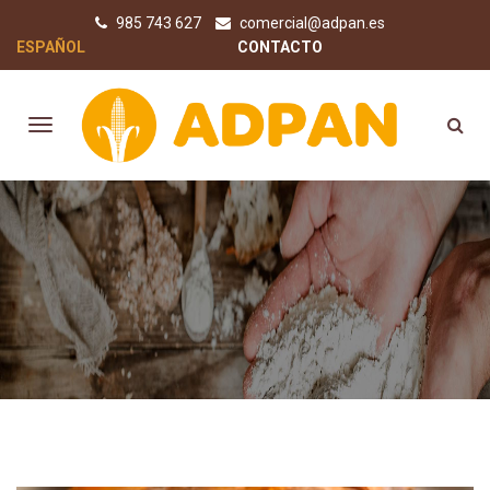
985 743 627
comercial@adpan.es
ESPAÑOL
CONTACTO