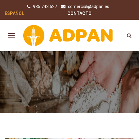
985 743 627
comercial@adpan.es
ESPAÑOL
CONTACTO