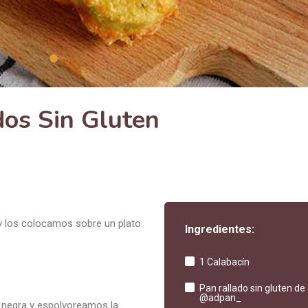
os Sin Gluten
y los colocamos sobre un plato
Ingredientes:
1 Calabacín
Pan rallado sin gluten de
@adpan_
 negra y espolvoreamos la