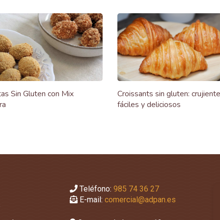
as Sin Gluten con Mix
Croissants sin gluten: crujiente
ra
fáciles y deliciosos
Teléfono:
985 74 36 27
E-mail:
comercial@adpan.es
s