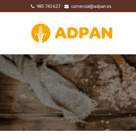
985 743 627
comercial@adpan.es