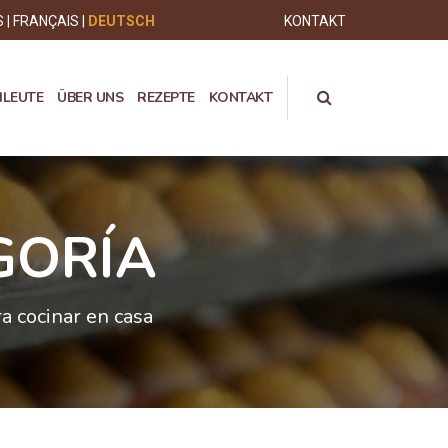
S
FRANÇAIS
DEUTSCH
KONTAKT
HLEUTE
ÜBER UNS
REZEPTE
KONTAKT
GORÍA