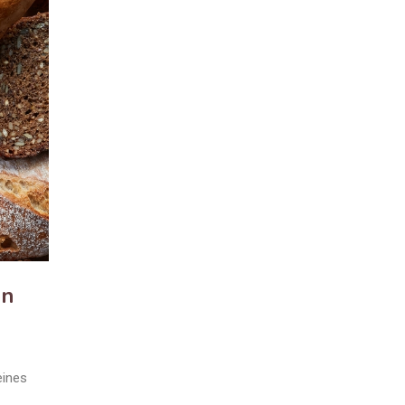
en
eines