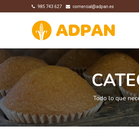
985 743 627
comercial@adpan.es
CATE