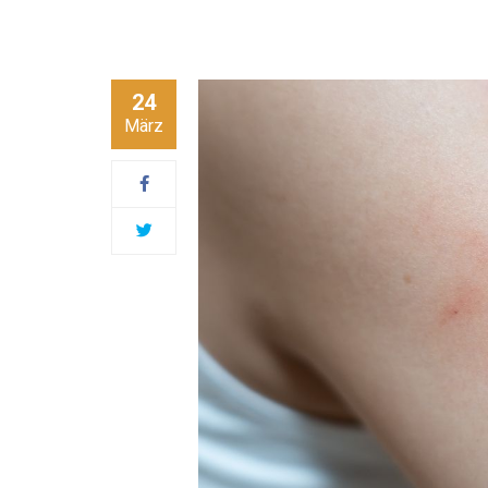
24
März