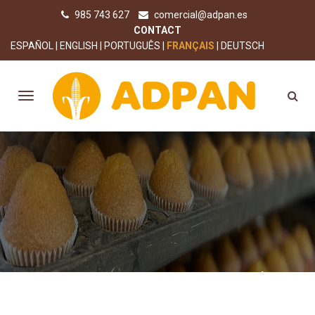
985 743 627
comercial@adpan.es
CONTACT
ESPAÑOL
ENGLISH
PORTUGUÊS
FRANÇAIS
DEUTSCH
CATEGORY: SIN CATEGORÍA