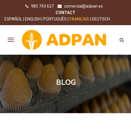
985 743 627
comercial@adpan.es
CONTACT
ESPAÑOL
ENGLISH
PORTUGUÊS
FRANÇAIS
DEUTSCH
BLOG