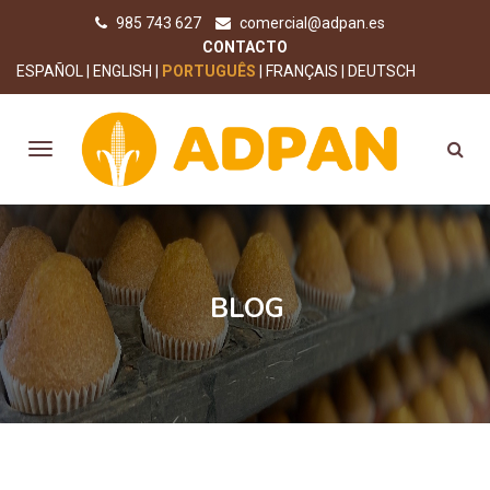
985 743 627
comercial@adpan.es
CONTACTO
ESPAÑOL
ENGLISH
PORTUGUÊS
FRANÇAIS
DEUTSCH
BLOG