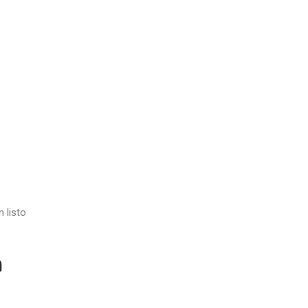
 listo
n