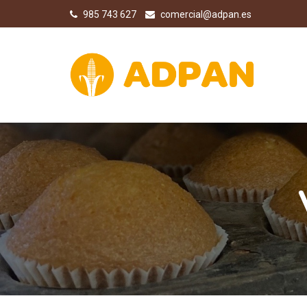
985 743 627
comercial@adpan.es