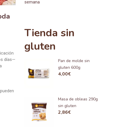
semana
oda
Tienda sin
gluten
ficación
os días—
Pan de molde sin
a
gluten 600g
4,00
€
s pueden
Masa de obleas 290g
sin gluten
2,86
€