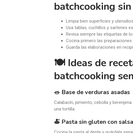
batchcooking sin
Limpia bien superficies y utensilio
Usa tablas, cuchillos y sartenes e
Revisa siempre las etiquetas de lo
Cocina primero las preparaciones 
Guarda las elaboraciones en recip
🍽️ Ideas de rece
batchcooking se
🥗
Base de verduras asadas
Calabacín, pimiento, cebolla y berenjen
una tortilla.
🍝
Pasta sin gluten con sals
Cocina la pasta al dente y guárdala sepa