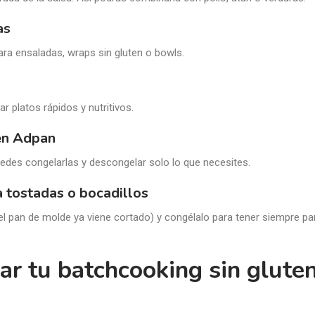
as
ara ensaladas, wraps sin gluten o bowls.
r platos rápidos y nutritivos.
en Adpan
edes congelarlas y descongelar solo lo que necesites.
 tostadas o bocadillos
l pan de molde ya viene cortado) y congélalo para tener siempre pan
r tu batchcooking sin glute