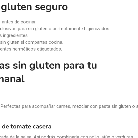
 gluten seguro
s antes de cocinar.
xclusivos para sin gluten o perfectamente higienizados.
s ingredientes.
sin gluten si compartes cocina.
ientes herméticos etiquetados.
tas sin gluten para tu
manal
a. Perfectas para acompañar carnes, mezclar con pasta sin gluten o a
a de tomate casera
rada de la salsa. Así podrás combinarla con pollo, atún o verduras.