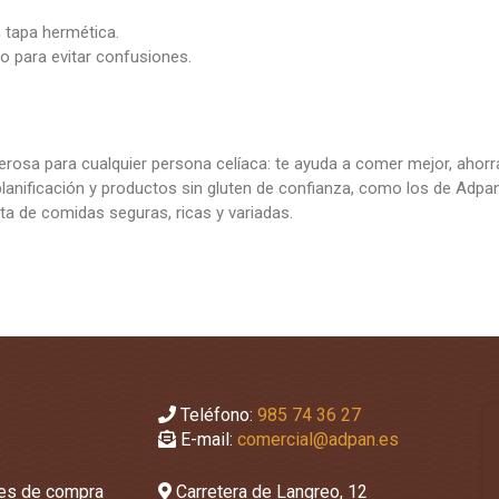
n tapa hermética.
o para evitar confusiones.
rosa para cualquier persona celíaca: te ayuda a comer mejor, ahorr
planificación y productos sin gluten de confianza, como los de Adpan
a de comidas seguras, ricas y variadas.
Teléfono:
985 74 36 27
E-mail:
comercial@adpan.es
s
nes de compra
Carretera de Langreo, 12