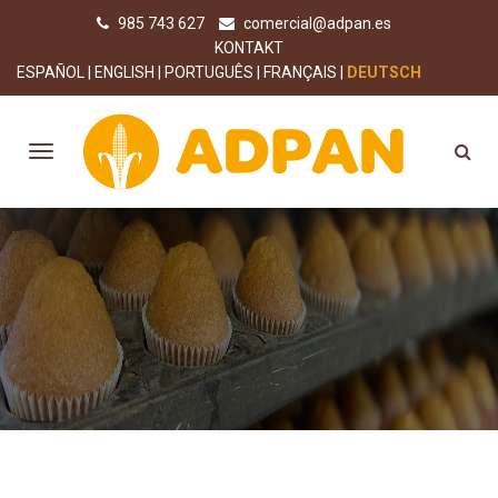
985 743 627
comercial@adpan.es
KONTAKT
ESPAÑOL
ENGLISH
PORTUGUÊS
FRANÇAIS
DEUTSCH
COOKIE-RICHTLINIE