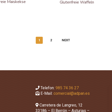
reie Maiskekse
Glutenfreie Waffeln
1
2
NEXT
Telefon:
985 74 36 27
E-Mail:
comercial@adpan.es
Carretera de Langreo, 12
33186 – El Berrón – Asturias –