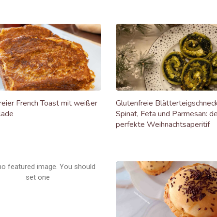
reier French Toast mit weißer
Glutenfreie Blätterteigschnec
lade
Spinat, Feta und Parmesan: de
perfekte Weihnachtsaperitif
no featured image. You should
set one