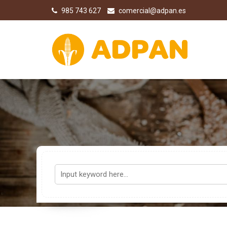
985 743 627
comercial@adpan.es