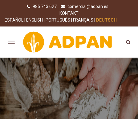
985 743 627
comercial@adpan.es
KONTAKT
ESPAÑOL
ENGLISH
PORTUGUÊS
FRANÇAIS
DEUTSCH