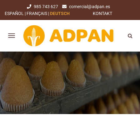
985 743 627
comercial@adpan.es
ESPAÑOL
FRANÇAIS
DEUTSCH
KONTAKT
UMFASSENDE LÖSUNGEN FÜR
FACHLEUTE