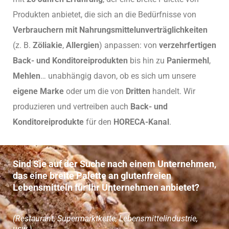
Produkten anbietet, die sich an die Bedürfnisse von
Verbrauchern mit Nahrungsmittelunverträglichkeiten
(z. B.
Zöliakie
,
Allergien
) anpassen: von
verzehrfertigen
Back- und Konditoreiprodukten
bis hin zu
Paniermehl
,
Mehlen
… unabhängig davon, ob es sich um unsere
eigene Marke
oder um die von
Dritten
handelt. Wir
produzieren und vertreiben auch
Back- und
Konditoreiprodukte
für den
HORECA-Kanal
.
Sind Sie auf der Suche nach einem Unternehmen,
das eine breite Palette an glutenfreien
Lebensmitteln für Ihr Unternehmen anbietet?
(Restaurant, Supermarktkette, Lebensmittelindustrie,
usw.)