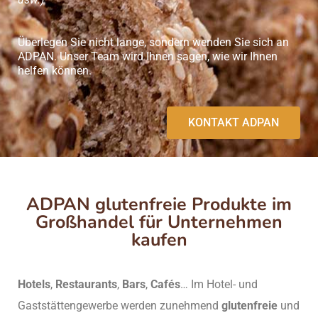
Überlegen Sie nicht lange, sondern wenden Sie sich an
ADPAN. Unser Team wird Ihnen sagen, wie wir Ihnen
helfen können.
KONTAKT ADPAN
ADPAN glutenfreie Produkte im
Großhandel für Unternehmen
kaufen
Hotels
,
Restaurants
,
Bars
,
Cafés
… Im Hotel- und
Gaststättengewerbe werden zunehmend
glutenfreie
und