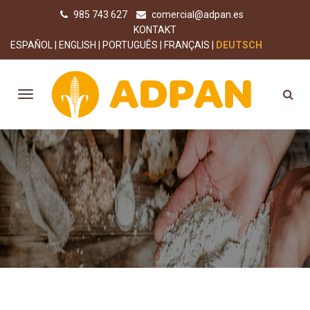
985 743 627
comercial@adpan.es
KONTAKT
ESPAÑOL
ENGLISH
PORTUGUÊS
FRANÇAIS
DEUTSCH