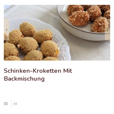
Previous
N
Schinken-Kroketten Mit
Backmischung