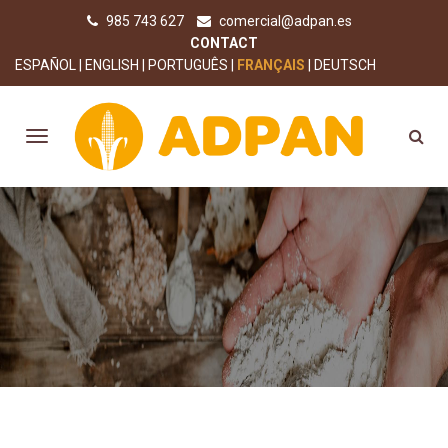
985 743 627
comercial@adpan.es
CONTACT
ESPAÑOL
ENGLISH
PORTUGUÊS
FRANÇAIS
DEUTSCH