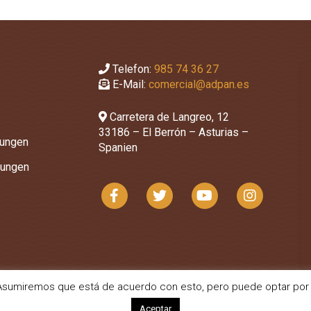
Telefon:
985 74 36 27
E-Mail:
comercial@adpan.es
Carretera de Langreo, 12
33186 – El Berrón – Asturias –
ungen
Spanien
nungen
a. Asumiremos que está de acuerdo con esto, pero puede optar por 
Aceptar