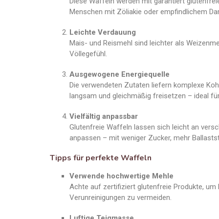
Diese Waffeln werden mit garantiert glutenfrei
Menschen mit Zöliakie oder empfindlichem Da
Leichte Verdauung
Mais- und Reismehl sind leichter als Weizenm
Völlegefühl.
Ausgewogene Energiequelle
Die verwendeten Zutaten liefern komplexe Kohl
langsam und gleichmäßig freisetzen – ideal fü
Vielfältig anpassbar
Glutenfreie Waffeln lassen sich leicht an ver
anpassen – mit weniger Zucker, mehr Ballastst
Tipps für perfekte Waffeln
Verwende hochwertige Mehle
Achte auf zertifiziert glutenfreie Produkte, um
Verunreinigungen zu vermeiden.
Luftige Teigmasse