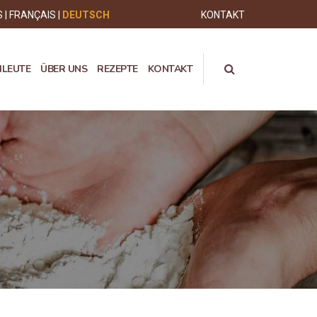
S
FRANÇAIS
DEUTSCH
KONTAKT
HLEUTE
ÜBER UNS
REZEPTE
KONTAKT