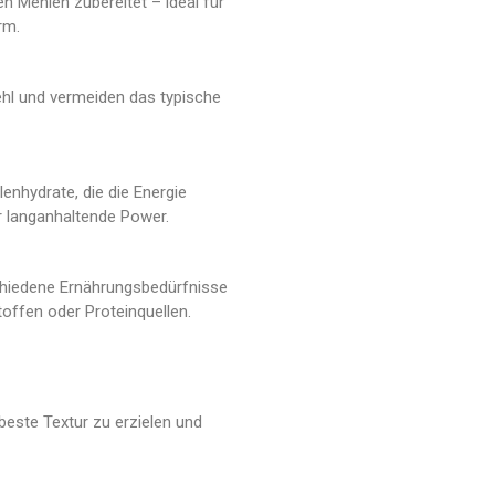
en Mehlen zubereitet – ideal für
rm.
ehl und vermeiden das typische
enhydrate, die die Energie
r langanhaltende Power.
schiedene Ernährungsbedürfnisse
offen oder Proteinquellen.
 beste Textur zu erzielen und