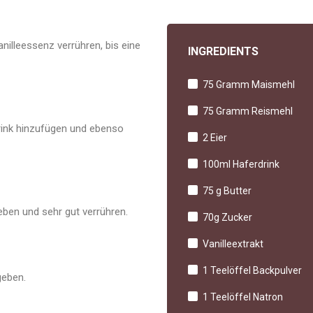
illeessenz verrühren, bis eine
INGREDIENTS
75 Gramm Maismehl
75 Gramm Reismehl
rink hinzufügen und ebenso
2 Eier
100ml Haferdrink
75 g Butter
ben und sehr gut verrühren.
70g Zucker
Vanilleextrakt
1 Teelöffel Backpulver
geben.
1 Teelöffel Natron