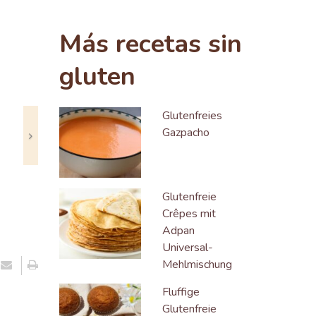
Next
Más recetas sin
gluten
Glutenfreies
Gazpacho
Glutenfreie
Crêpes mit
Adpan
Universal-
Mehlmischung
Fluffige
Glutenfreie