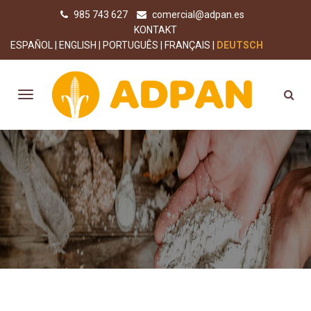
985 743 627
comercial@adpan.es
KONTAKT
ESPAÑOL
ENGLISH
PORTUGUÊS
FRANÇAIS
DEUTSCH