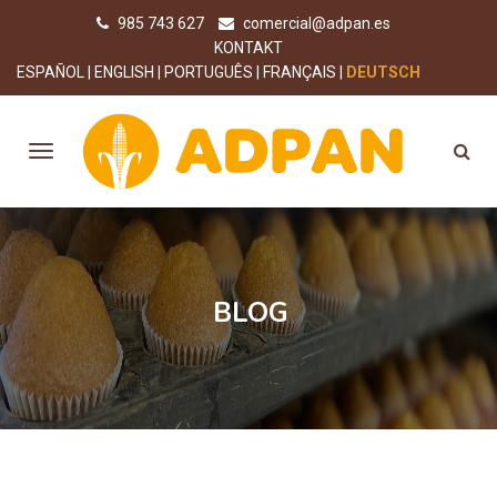
985 743 627
comercial@adpan.es
KONTAKT
ESPAÑOL
ENGLISH
PORTUGUÊS
FRANÇAIS
DEUTSCH
BLOG