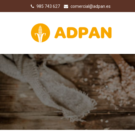
985 743 627
comercial@adpan.es