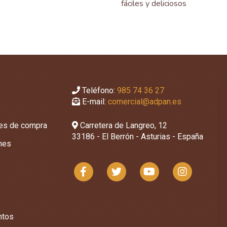
fáciles y deliciosos
Teléfono:
985 74 36 27
E-mail:
comercial@adpan.es
s
nes de compra
Carretera de Langreo, 12
33186 - El Berrón - Asturias - España
ones
ntos