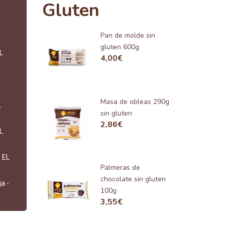
Gluten
Pan de molde sin
gluten 600g
L
4,00
€
Masa de obleas 290g
L
sin gluten
2,86
€
L
 EL
Palmeras de
chocolate sin gluten
a -
100g
3,55
€