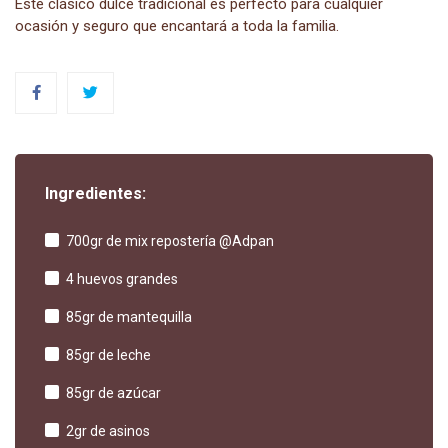
Este clásico dulce tradicional es perfecto para cualquier
ocasión y seguro que encantará a toda la familia.
Ingredientes:
700gr de mix repostería @Adpan
4 huevos grandes
85gr de mantequilla
85gr de leche
85gr de azúcar
2gr de asinos