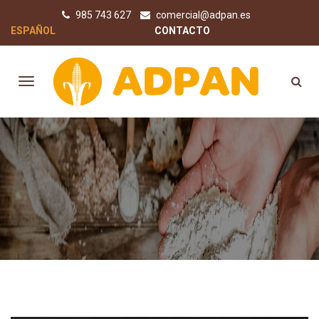
985 743 627
comercial@adpan.es
ESPAÑOL
CONTACTO