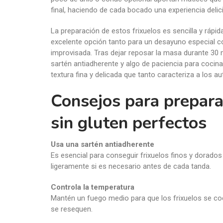
La preparación de estos frixuelos es sencilla y rápid
excelente opción tanto para un desayuno especial 
improvisada. Tras dejar reposar la masa durante 30 
sartén antiadherente y algo de paciencia para cocin
textura fina y delicada que tanto caracteriza a los au
Consejos para prepara
sin gluten perfectos
Usa una sartén antiadherente
Es esencial para conseguir frixuelos finos y dorado
ligeramente si es necesario antes de cada tanda.
Controla la temperatura
Mantén un fuego medio para que los frixuelos se c
se resequen.
Deja reposar la masa
No omitas el reposo de 30 minutos: es clave para que 
textura final sea óptima.