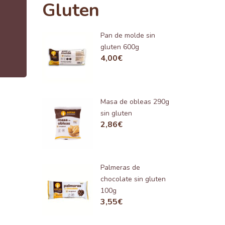
Gluten
Pan de molde sin
gluten 600g
4,00
€
Masa de obleas 290g
sin gluten
2,86
€
Palmeras de
chocolate sin gluten
100g
3,55
€