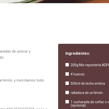
aradas de azúcar y
Ingredientes:
do.
200g Mix repostería ADP
4 huevos.
a del limón, y mezclamos todo
500ml de leche entera.
ralladura de un limón.
1 cucharada de coñac o 
(opcional).
estro MIX REPOSTERÍA, poco a
2 cucharadas de azúcar.
Una pizca de sal.