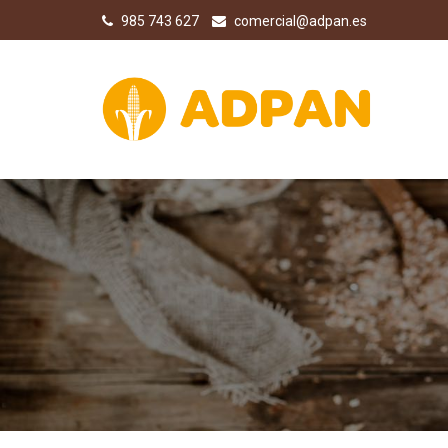
985 743 627
comercial@adpan.es