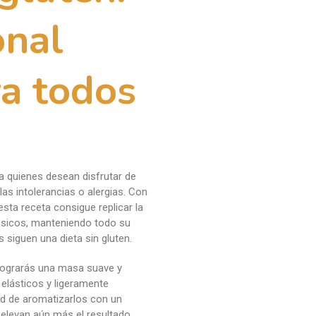
a todos
a quienes desean disfrutar de
las intolerancias o alergias. Con
esta receta consigue replicar la
clásicos, manteniendo todo su
siguen una dieta sin gluten.
 lograrás una masa suave y
 elásticos y ligeramente
dad de aromatizarlos con un
elevan aún más el resultado
osa y llena de tradición.