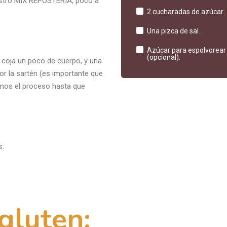
Azúcar para espolvorear
(opcional).
coja un poco de cuerpo, y una
r la sartén (es importante que
timos el proceso hasta que
s.
 gluten:
onal