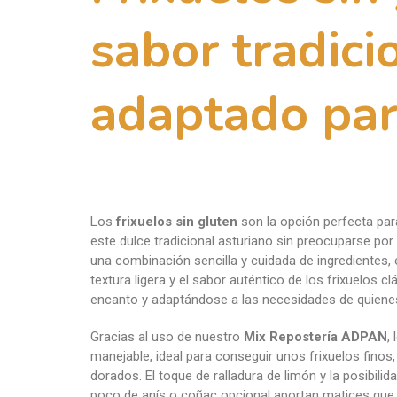
adaptado par
Los
frixuelos sin gluten
son la opción perfecta par
este dulce tradicional asturiano sin preocuparse por 
una combinación sencilla y cuidada de ingredientes, 
textura ligera y el sabor auténtico de los frixuelos 
encanto y adaptándose a las necesidades de quienes 
Gracias al uso de nuestro
Mix Repostería ADPAN
,
manejable, ideal para conseguir unos frixuelos finos,
dorados. El toque de ralladura de limón y la posibili
poco de anís o coñac opcional aportan matices que 
final, haciendo de cada bocado una experiencia delici