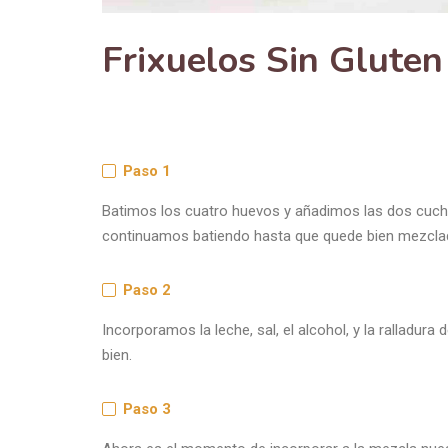
Paso 1
Batimos los cuatro huevos y añadimos las dos cuch
continuamos batiendo hasta que quede bien mezcla
Paso 2
Incorporamos la leche, sal, el alcohol, y la ralladur
bien.
Paso 3
Ahora es el momento de incorporar a la mezcla nu
poco y mezclándolo con las varillas.