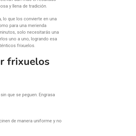
a, lo que los convierte en una
como para una merienda
minutos, solo necesitarás una
arlos uno a uno, logrando esa
ténticos frixuelos.
r frixuelos
s sin que se peguen. Engrasa
ocinen de manera uniforme y no
la harina se hidrate bien y la