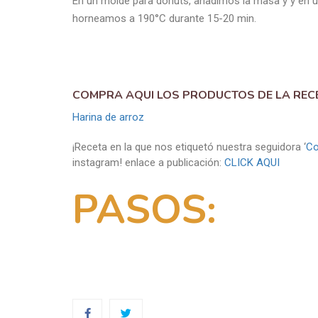
En un molde para donuts, añadimos la masa y y en 
horneamos a 190°C durante 15-20 min.
COMPRA AQUI LOS PRODUCTOS DE LA REC
Harina de arroz
¡Receta en la que nos etiquetó nuestra seguidora ‘
Co
instagram! enlace a publicación:
CLICK AQUI
PASOS: