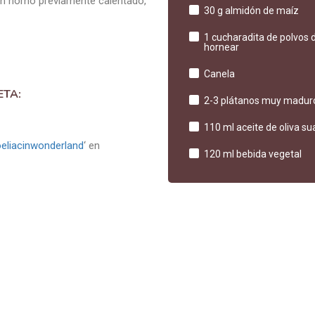
un horno previamente calentado,
30 g almidón de maíz
1 cucharadita de polvos 
hornear
Canela
ETA:
2-3 plátanos muy madur
110 ml aceite de oliva s
eliacinwonderland
‘ en
120 ml bebida vegetal