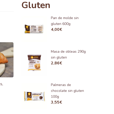
Gluten
Pan de molde sin
gluten 600g
4,00
€
Masa de obleas 290g
sin gluten
2,86
€
s,
Palmeras de
chocolate sin gluten
100g
3,55
€