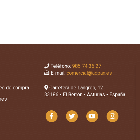
Teléfono:
985 74 36 27
E-mail:
comercial@adpan.es
s
nes de compra
Carretera de Langreo, 12
33186 - El Berrón - Asturias - España
ones