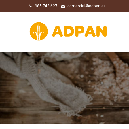
985 743 627
comercial@adpan.es