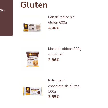
Gluten
ra -
Pan de molde sin
gluten 600g
4,00
€
Masa de obleas 290g
sin gluten
2,86
€
Palmeras de
chocolate sin gluten
100g
3,55
€