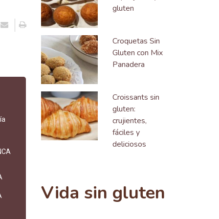
gluten
Croquetas Sin
Gluten con Mix
Panadera
Croissants sin
gluten:
ía
crujientes,
fáciles y
deliciosos
NCA
A
Vida sin gluten
A