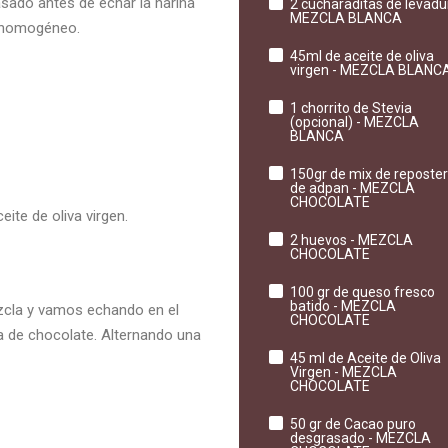
sado antes de echar la harina
2 cucharaditas de levadu
MEZCLA BLANCA
e homogéneo.
45ml de aceite de oliva
virgen - MEZCLA BLANC
1 chorrito de Stevia
(opcional) - MEZCLA
BLANCA
150gr de mix de reposter
de adpan - MEZCLA
CHOCOLATE
te de oliva virgen.
2 huevos - MEZCLA
CHOCOLATE
100 gr de queso fresco
batido - MEZCLA
cla y vamos echando en el
CHOCOLATE
a de chocolate. Alternando una
45 ml de Aceite de Oliva
Virgen - MEZCLA
CHOCOLATE
50 gr de Cacao puro
desgrasado - MEZCLA