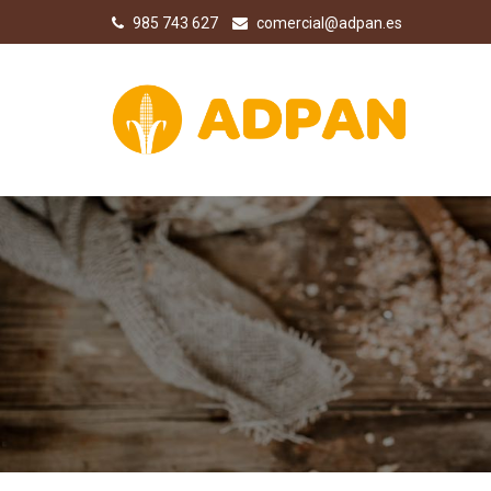
985 743 627
comercial@adpan.es