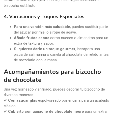
centro: si sale limpio pero con algunas migas adheridas, el
bizcocho está listo.
4. Variaciones y Toques Especiales
Para una versión más saludable
, puedes sustituir parte
del azúcar por miel o sirope de agave.
Añade frutos secos
como nueces o almendras para un
extra de textura y sabor.
Si quieres darle un toque gourmet
, incorpora una
pizca de sal marina o canela al chocolate derretido antes
de mezclarlo con la masa.
Acompañamientos para bizcocho
de chocolate
Una vez horneado y enfriado, puedes decorar tu bizcocho de
diversas maneras:
✔
Con azúcar glas
espolvoreado por encima para un acabado
clásico.
✔
Cubierto con ganache de chocolate negro
para un extra