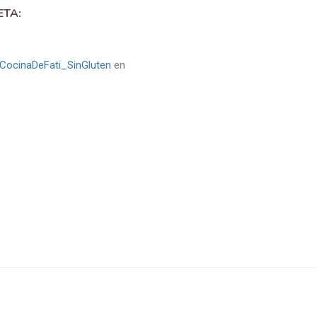
ETA:
CocinaDeFati_SinGluten
en