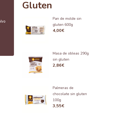
Gluten
Pan de molde sin
olvo
gluten 600g
4,00
€
Masa de obleas 290g
sin gluten
2,86
€
Palmeras de
chocolate sin gluten
100g
3,55
€