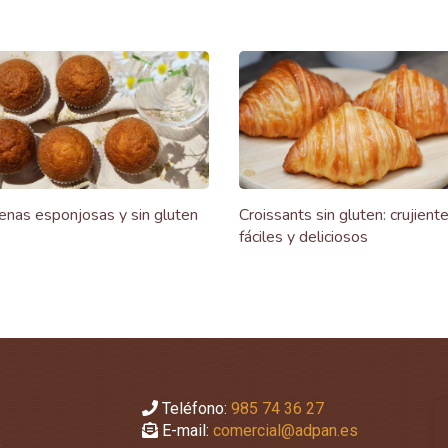
nas esponjosas y sin gluten
Croissants sin gluten: crujiente
fáciles y deliciosos
Teléfono:
985 74 36 27
E-mail:
comercial@adpan.es
s