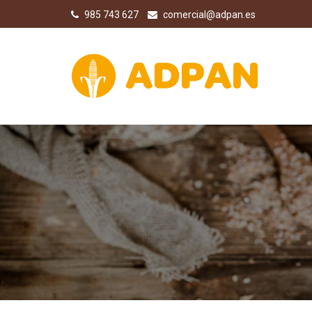
985 743 627
comercial@adpan.es