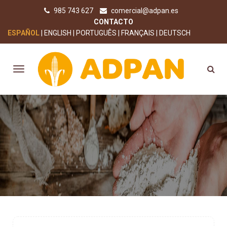
985 743 627
comercial@adpan.es
CONTACTO
ESPAÑOL
ENGLISH
PORTUGUÊS
FRANÇAIS
DEUTSCH