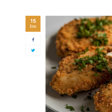
15
Ene