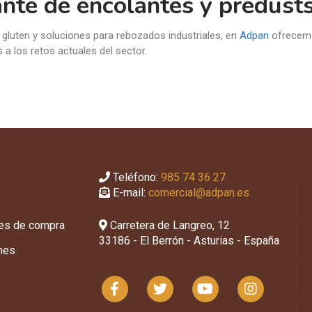
ante de encolantes y predust
gluten y soluciones para rebozados industriales, en
Adpan
ofrecem
 a los retos actuales del sector.
Teléfono:
985 74 36 27
E-mail:
comercial@adpan.es
s
nes de compra
Carretera de Langreo, 12
33186 - El Berrón - Asturias - España
ones