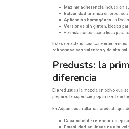
Máxima adherencia
incluso en s
Estabilidad térmica
en procesos i
Aplicación homogénea
en línea
Versiones sin gluten
, ideales p
Formulaciones específicas para ca
Estas características convierten a nues
rebozados consistentes y de alta cal
Predusts: la pri
diferencia
El
predust
es la mezcla en polvo que se a
preparar la superficie y optimizar la adh
En Adpan desarrollamos predusts que d
Capacidad de retención
: mejora
Estabilidad en líneas de alta ve