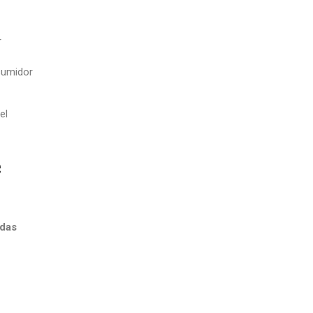
r
sumidor
el
e
adas