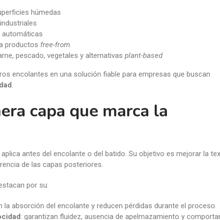
uperficies húmedas
ndustriales
s automáticas
ara productos
free-from
rne, pescado, vegetales y alternativas
plant-based
tros encolantes en una solución fiable para empresas que buscan
idad
.
mera capa que marca la
plica antes del encolante o del batido. Su objetivo es mejorar la tex
erencia de las capas posteriores.
estacan por su:
n la absorción del encolante y reducen pérdidas durante el proceso.
locidad
: garantizan fluidez, ausencia de apelmazamiento y comport