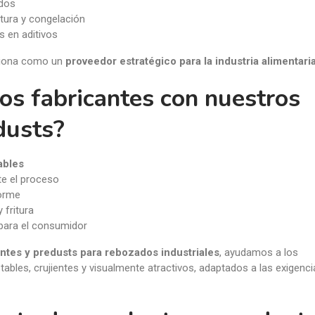
ados
itura y congelación
s en aditivos
ciona como un
proveedor estratégico para la industria alimentari
os fabricantes con nuestros
dusts?
ables
te el proceso
forme
 fritura
 para el consumidor
ntes y predusts para rebozados industriales
, ayudamos a los
ables, crujientes y visualmente atractivos, adaptados a las exigenci