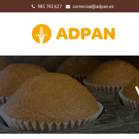
985 743 627
comercial@adpan.es