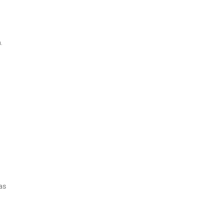
a
.
as