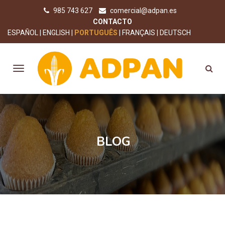
985 743 627
comercial@adpan.es
CONTACTO
ESPAÑOL
ENGLISH
PORTUGUÊS
FRANÇAIS
DEUTSCH
BLOG