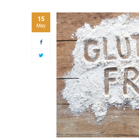
15
May