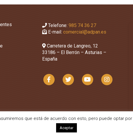
uentes
Telefone:
985 74 36 27
E-mail:
comercial@adpan.es
de
Carretera de Langreo, 12
33186 – El Berrón – Asturias –
España
a. Asumiremos que está de acuerdo con esto, pero puede optar por 
Aceptar