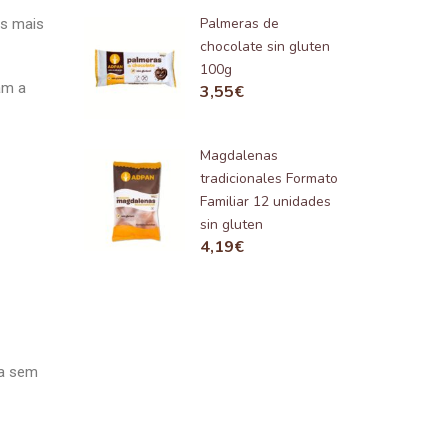
Palmeras de
os mais
chocolate sin gluten
100g
am a
3,55
€
Magdalenas
tradicionales Formato
Familiar 12 unidades
sin gluten
4,19
€
ta sem