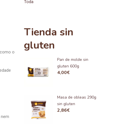
Toda
Tienda sin
gluten
r como o
Pan de molde sin
gluten 600g
iedade
4,00
€
Masa de obleas 290g
sin gluten
2,86
€
s nem