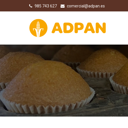
985 743 627
comercial@adpan.es