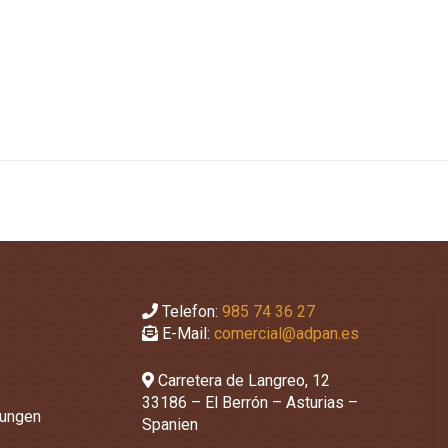
Telefon:
985 74 36 27
E-Mail:
comercial@adpan.es
Carretera de Langreo, 12
33186 – El Berrón – Asturias –
ungen
Spanien