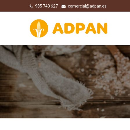
985 743 627
comercial@adpan.es