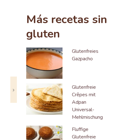
Next
Más recetas sin
gluten
Glutenfreies
Gazpacho
Glutenfreie
Crêpes mit
Adpan
Universal-
Mehlmischung
Fluffige
Glutenfreie