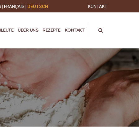
S
FRANÇAIS
DEUTSCH
KONTAKT
HLEUTE
ÜBER UNS
REZEPTE
KONTAKT