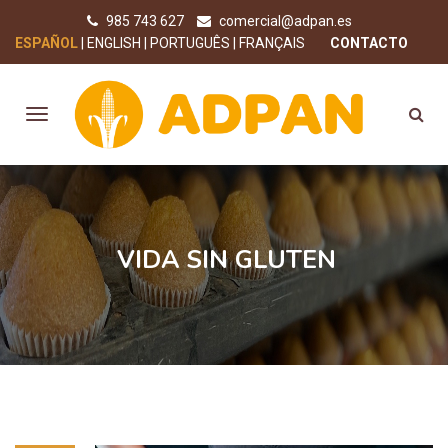
985 743 627
comercial@adpan.es
ESPAÑOL
ENGLISH
PORTUGUÊS
FRANÇAIS
CONTACTO
VIDA SIN GLUTEN