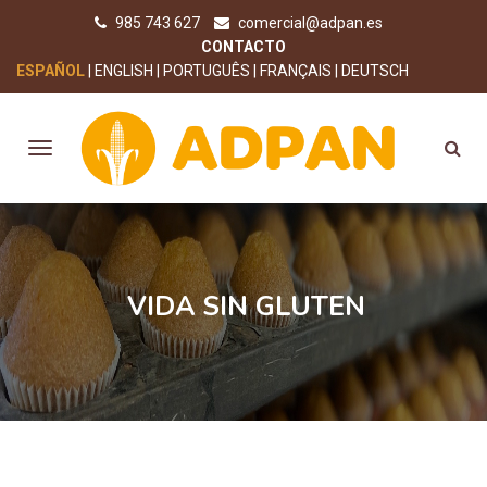
985 743 627
comercial@adpan.es
CONTACTO
ESPAÑOL
ENGLISH
PORTUGUÊS
FRANÇAIS
DEUTSCH
VIDA SIN GLUTEN